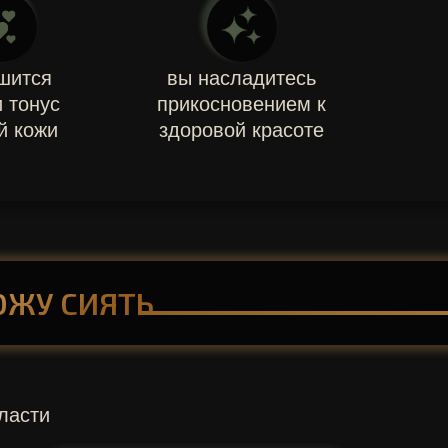
шится
вы насладитесь
и тонус
прикосновением к
й кожи
здоровой красоте
ОЖУ СИЯТЬ
ласти