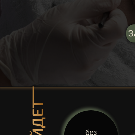
З
без