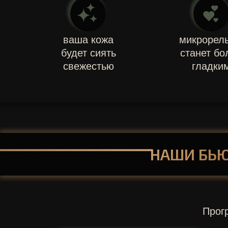
ваша кожа
микрорел
будет сиять
станет бо
свежестью
гладки
НАШИ БЬЮ
Прог