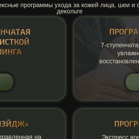
ксные программы ухода за кожей лица, шеи и 
декольте
ПРОГРА
ЕНЧАТАЯ
ЧИСТКОЙ
7-ступенчат
ИЛИНГА
увлажн
восстановлен
ИЭЙДЖ»
ПРОГ
правленная на
Экспресс во