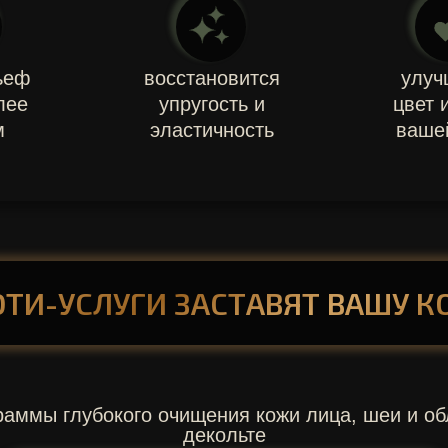
ьеф
восстановится
улуч
лее
упругость и
цвет 
м
эластичность
ваше
ТИ-УСЛУГИ ЗАСТАВЯТ ВАШУ К
раммы глубокого очищения кожи лица, шеи и об
декольте