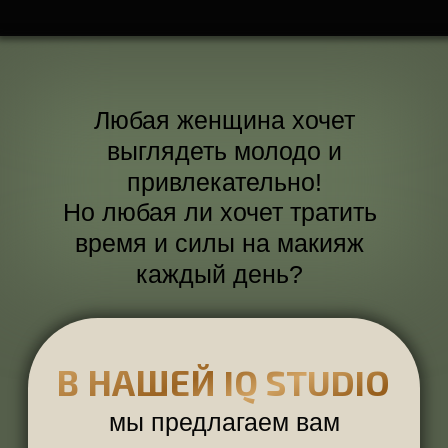
В НАШЕЙ IQ STUDIO
мы предлагаем вам
альтернативу
долговременную
,
практичную
,
эффектную
ПЕРМАНЕНТНЫЙ МАКИЯЖ
ОЧЕВИДНЫЕ ПЛЮСЫ
ВЫ ВСЕГДА ПРИ ПАРАДЕ
Внезапные гости, свидание,