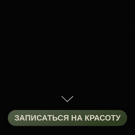
ЗАПИСАТЬСЯ НА КРАСОТУ
Любая женщина хочет
выглядеть молодо и
привлекательно!
Но любая ли хочет тратить
время и силы на макияж
каждый день?