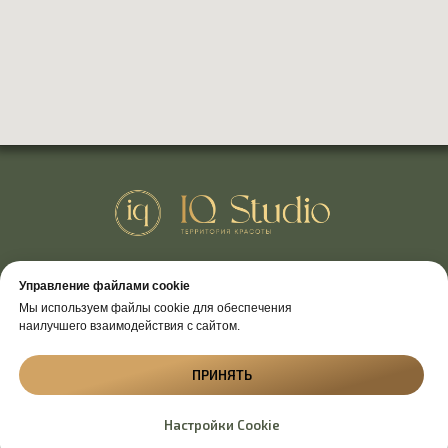
Политика конфиденциальности
Управление файлами cookie
Согласие на обработку персональных данных
Мы используем файлы cookie для обеспечения
наилучшего взаимодействия с сайтом.
ИП Каргаполова Ольга Юрьевна ИНН
422804811736 ОГРНИП 322420500007030
ПРИНЯТЬ
На сайте использованы изображения с Freepik
Настройки Cookie
2026 © Все права защищены