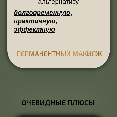
работа или учеба, — ваше лицо
уже готово покорять сердца
СТОЙКИЙ ЭФФЕКТ
Вы можете плакать, смеяться,
купаться, попасть под дождь
— перманент держится
годами
ЭСТЕТИКА
Перманент — это эффект
умеренной яркости и
одновременно естественной
красоты
БОЛЬШЕ СВОБОДНОГО