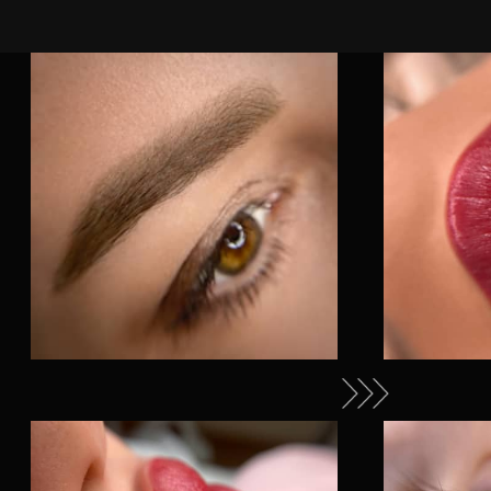
Cогласен с
политикой обработки
персональных данных
Согласен на обработку персональных
данных
Согласен на получение
рекламно-
информационных материалов
ЗАПИСАТЬСЯ
PERMANENT
MAKEUP
БРОВИ
10000
(Пудровое напыление,
растушевка)
ГУБЫ
10000
(Нюд, акварельная
техника, помадный
эффект)
МЕЖРЕСНИЧКА
6000
СТРЕЛКА
8000
СТРЕЛКА С
РАСТУШЕВКОЙ
10000