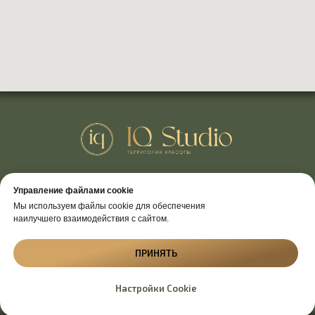
Политика конфиденциальности
Управление файлами cookie
Согласие на обработку персональных данных
Мы используем файлы cookie для обеспечения
наилучшего взаимодействия с сайтом.
ИП Каргаполова Ольга Юрьевна ИНН
422804811736 ОГРНИП 322420500007030
ПРИНЯТЬ
На сайте использованы изображения с Freepik
Настройки Cookie
2026 © Все права защищены