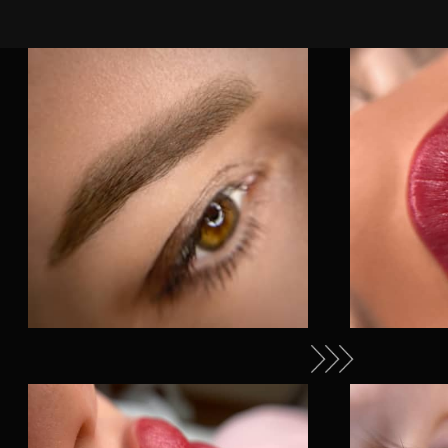
Cогласен с
политикой обработки
персональных данных
Согласен на обработку персональных
данных
Согласен на получение
рекламно-
информационных материалов
ЗАПИСАТЬСЯ
PERMANENT
MAKEUP
БРОВИ
10000
(Пудровое напыление,
растушевка)
ГУБЫ
10000
(Нюд, акварельная
техника, помадный
эффект)
МЕЖРЕСНИЧКА
6000
СТРЕЛКА
8000
СТРЕЛКА С
РАСТУШЕВКОЙ
10000