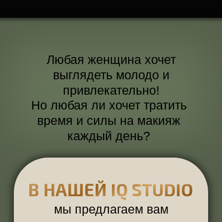
В НАШЕЙ IQ STUDIO
мы предлагаем вам
альтернативу
долговременную
,
практичную
,
эффектную
ПЕРМАНЕНТНЫЙ МАКИЯЖ
ОЧЕВИДНЫЕ ПЛЮСЫ
ВЫ ВСЕГДА ПРИ ПАРАДЕ
Внезапные гости, свидание,