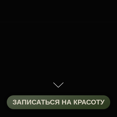
ЗАПИСАТЬСЯ НА КРАСОТУ
Любая женщина хочет
выглядеть молодо и
привлекательно!
Но любая ли хочет тратить
время и силы на макияж
каждый день?