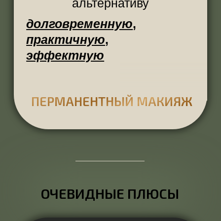
работа или учеба, — ваше лицо
уже готово покорять сердца
СТОЙКИЙ ЭФФЕКТ
Вы можете плакать, смеяться,
купаться, попасть под дождь
— перманент держится
годами
ЭСТЕТИКА
Перманент — это эффект
умеренной яркости и
одновременно естественной
красоты
БОЛЬШЕ СВОБОДНОГО