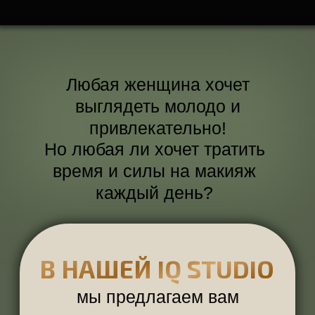
В НАШЕЙ IQ STUDIO
мы предлагаем вам
альтернативу
долговременную
,
практичную
,
эффектную
ПЕРМАНЕНТНЫЙ МАКИЯЖ
ОЧЕВИДНЫЕ ПЛЮСЫ
ВЫ ВСЕГДА ПРИ ПАРАДЕ
Внезапные гости, свидание,