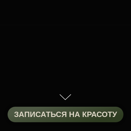
ЗАПИСАТЬСЯ НА КРАСОТУ
Любая женщина хочет
выглядеть молодо и
привлекательно!
Но любая ли хочет тратить
время и силы на макияж
каждый день?