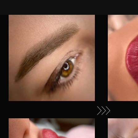
Cогласен с
политикой обработки
персональных данных
Согласен на обработку персональных
данных
Согласен на получение
рекламно-
информационных материалов
ЗАПИСАТЬСЯ
PERMANENT
MAKEUP
БРОВИ
10000
(Пудровое напыление,
растушевка)
ГУБЫ
10000
(Нюд, акварельная
техника, помадный
эффект)
МЕЖРЕСНИЧКА
6000
СТРЕЛКА
8000
СТРЕЛКА С
РАСТУШЕВКОЙ
10000