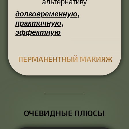
работа или учеба, — ваше лицо
уже готово покорять сердца
СТОЙКИЙ ЭФФЕКТ
Вы можете плакать, смеяться,
купаться, попасть под дождь
— перманент держится
годами
ЭСТЕТИКА
Перманент — это эффект
умеренной яркости и
одновременно естественной
красоты
БОЛЬШЕ СВОБОДНОГО