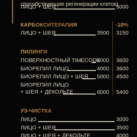
ЗАПИСАТЬСЯ НА
УХОЖЕННОСТЬ
если вы чувствуете
необходимость в процедуре,
но есть сомнения
ПОЛУЧИТЕ КОНСУЛЬТАЦИЮ
СПЕЦИАЛИСТА