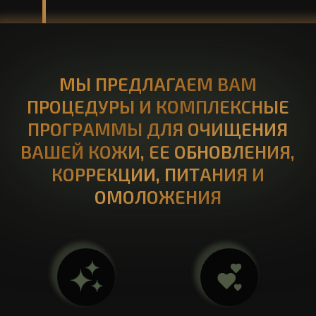
улучшится
восстановится
цвет и тонус
упругость и
вашей кожи
эластичность
вы насладитесь
прикосновением к здоровой
красоте
НАШИ БЬЮТИ-УСЛУГИ