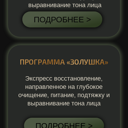
(7-ступенчатая программа, направленная
на увлажнение обезвоженной кожи,
восстановление тургора, выравнивание
тона лица)
ЛИЦО + ШЕЯ
5000
ПРОГРАММА "АНТИЭЙДЖ"
(7-ступенчатая программа, направленная
на глубокое питание, лифтинг эффект,
разглаживание морщин, запускаются
обновительные процессы,
способствующие регенерации клеток)
ЛИЦО + ШЕЯ
5000
КАРБОКСИТЕРАПИЯ
-10%
ЛИЦО + ШЕЯ
3500
3150
ПИЛИНГИ
ПОВЕРХНОСТНЫЙ TIMECODE
4000
3600
БИОРЕПИЛ ЛИЦО
4000
3600
БИОРЕПИЛ ЛИЦО + ШЕЯ
5000
4500
БИОРЕПИЛ ЛИЦО
+ ШЕЯ + ДЕКОЛЬТЕ
6000
5400