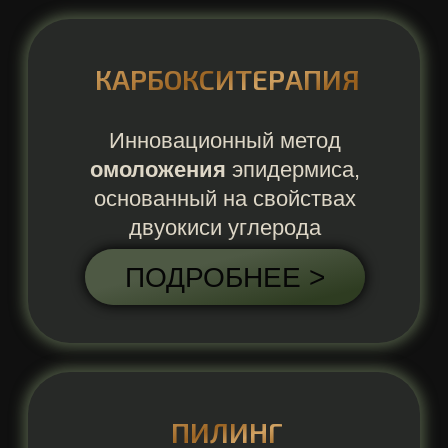
кожи
ПОДРОБНЕЕ >
Комплексные программы ухода за
кожей лица, шеи и области
декольте
7-МИ И 8-МИ СТУПЕНЧАТАЯ
ПРОГРАММА С УЗ-ЧИСТКОЙ
НА M.A.D. БЕЗ ПИЛИНГА
ПОДРОБНЕЕ >