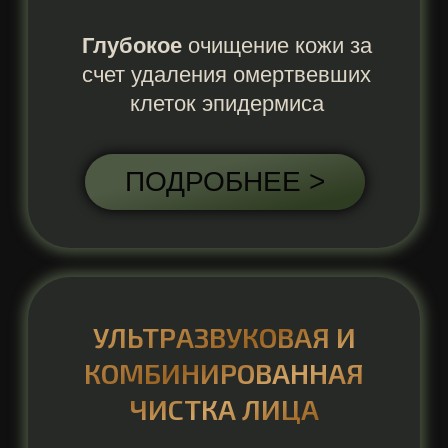
ПРОГРАММА «АНТИЭЙДЖ»
7-ступенчатая программа,
направленная на глубокое питание,
лифтинг-эффект, разглаживание
морщин, запуск регенерации клеток
ПОДРОБНЕЕ >
ПРОГРАММА «АНТИСТРЕСС»
7-ступенчатая программа,
направленная на увлажнение
обезвоженной кожи,
восстановление тургора,
выравнивание тона лица
ПОДРОБНЕЕ >