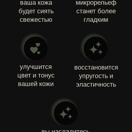
ЗАСТАВЯТ ВАШУ КОЖУ СИЯТЬ
Программы глубокого очищения кожи
лица, шеи и области декольте
КАРБОКСИТЕРАПИЯ
Инновационный метод
омоложения
эпидермиса,
основанный на свойствах
двуокиси углерода
ПОДРОБНЕЕ >
ПИЛИНГ