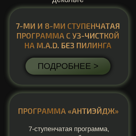
ДАЙТЕ СВОЕЙ КОЖЕ
ДЫШАТЬ ЗДОРОВЬЕМ
ЗАПИСАТЬСЯ НА
УХОЖЕННОСТЬ
МИКРОТОКИ С
-10%
-20%
АЛЬГИНАТНОЙ МАСКОЙ
ЛИЦО + ШЕЯ
3500
3150
2800
RF-ЛИФТИНГ С
АЛЬГИНАТНОЙ МАСКОЙ
ЛИЦО + ШЕЯ
3500
3150
2800
ДИОДНОЕ ОМОЛОЖЕНИЕ