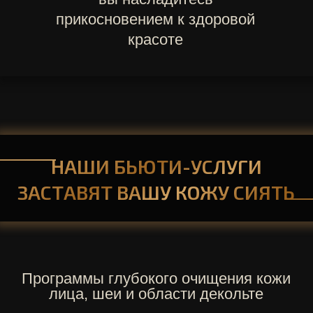
Глубокое
очищение кожи за
счет удаления омертвевших
клеток эпидермиса
ПОДРОБНЕЕ >
УЛЬТРАЗВУКОВАЯ И
КОМБИНИРОВАННАЯ
ЧИСТКА ЛИЦА
Деликатное
очищение
поверхности кожи без
болезненных ощущений
Комбинация механической и
ультразвуковой методик для
более
глубокого
очищения