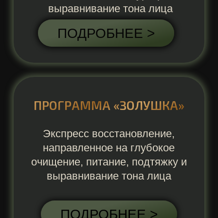
(7-ступенчатая программа, направленная
на увлажнение обезвоженной кожи,
восстановление тургора, выравнивание
тона лица)
ЛИЦО + ШЕЯ
5000
ПРОГРАММА "АНТИЭЙДЖ"
(7-ступенчатая программа, направленная
на глубокое питание, лифтинг эффект,
разглаживание морщин, запускаются
обновительные процессы,
способствующие регенерации клеток)
ЛИЦО + ШЕЯ
5000
КАРБОКСИТЕРАПИЯ
-10%
ЛИЦО + ШЕЯ
3500
3150
ПИЛИНГИ
ПОВЕРХНОСТНЫЙ TIMECODE
4000
3600
БИОРЕПИЛ ЛИЦО
4000
3600
БИОРЕПИЛ ЛИЦО + ШЕЯ
5000
4500
БИОРЕПИЛ ЛИЦО
+ ШЕЯ + ДЕКОЛЬТЕ
6000
5400