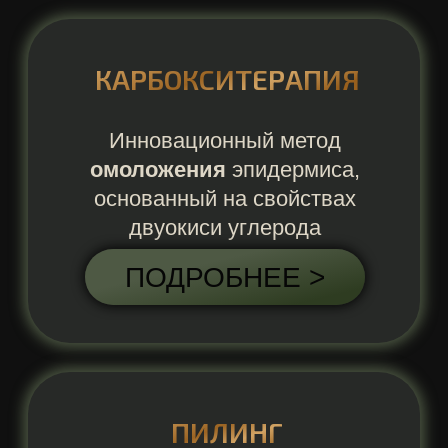
кожи
ПОДРОБНЕЕ >
Комплексные программы ухода за
кожей лица, шеи и области
декольте
7-МИ И 8-МИ СТУПЕНЧАТАЯ
ПРОГРАММА С УЗ-ЧИСТКОЙ
НА M.A.D. БЕЗ ПИЛИНГА
ПОДРОБНЕЕ >