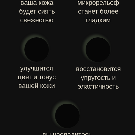
ЗАСТАВЯТ ВАШУ КОЖУ СИЯТЬ
Программы глубокого очищения кожи
лица, шеи и области декольте
КАРБОКСИТЕРАПИЯ
Инновационный метод
омоложения
эпидермиса,
основанный на свойствах
двуокиси углерода
ПОДРОБНЕЕ >
ПИЛИНГ