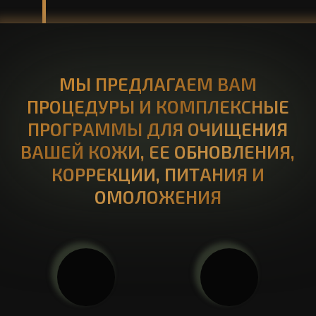
улучшится
восстановится
цвет и тонус
упругость и
вашей кожи
эластичность
вы насладитесь
прикосновением к здоровой
красоте
НАШИ БЬЮТИ-УСЛУГИ