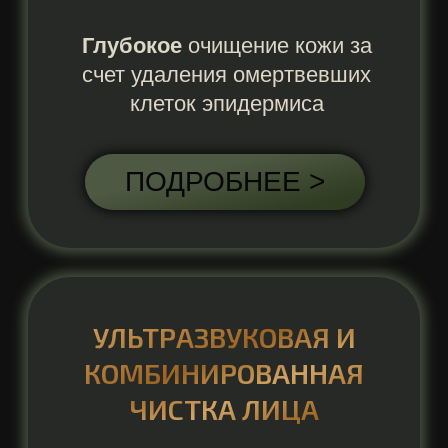
ПРОГРАММА «АНТИЭЙДЖ»
7-ступенчатая программа,
направленная на глубокое питание,
лифтинг-эффект, разглаживание
морщин, запуск регенерации клеток
ПОДРОБНЕЕ >
ПРОГРАММА «АНТИСТРЕСС»
7-ступенчатая программа,
направленная на увлажнение
обезвоженной кожи,
восстановление тургора,
выравнивание тона лица
ПОДРОБНЕЕ >