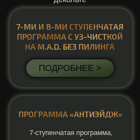
ДАЙТЕ СВОЕЙ КОЖЕ
ДЫШАТЬ ЗДОРОВЬЕМ
ЗАПИСАТЬСЯ НА
УХОЖЕННОСТЬ
МИКРОТОКИ С
-10%
-20%
АЛЬГИНАТНОЙ МАСКОЙ
ЛИЦО + ШЕЯ
3500
3150
2800
RF-ЛИФТИНГ С
АЛЬГИНАТНОЙ МАСКОЙ
ЛИЦО + ШЕЯ
3500
3150
2800
ДИОДНОЕ ОМОЛОЖЕНИЕ