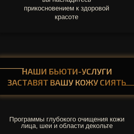
Глубокое
очищение кожи за
счет удаления омертвевших
клеток эпидермиса
ПОДРОБНЕЕ >
УЛЬТРАЗВУКОВАЯ И
КОМБИНИРОВАННАЯ
ЧИСТКА ЛИЦА
Деликатное
очищение
поверхности кожи без
болезненных ощущений
Комбинация механической и
ультразвуковой методик для
более
глубокого
очищения