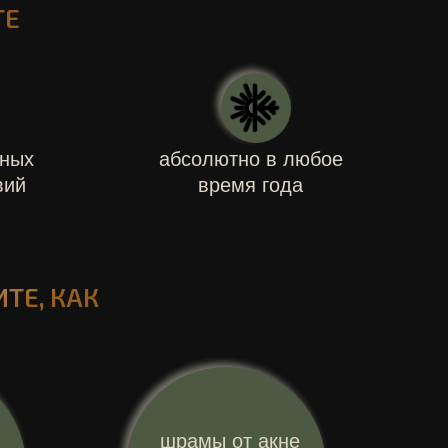
ТЕ
шных
абсолютно в любое
вий
время года
ТЕ, КАК
шрамы от акне