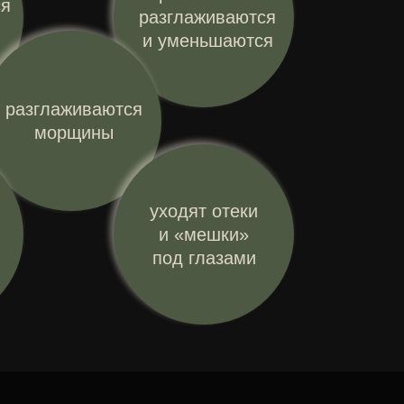
ся
разглаживаются
и уменьшаются
разглаживаются
морщины
уходят отеки
и «мешки»
под глазами