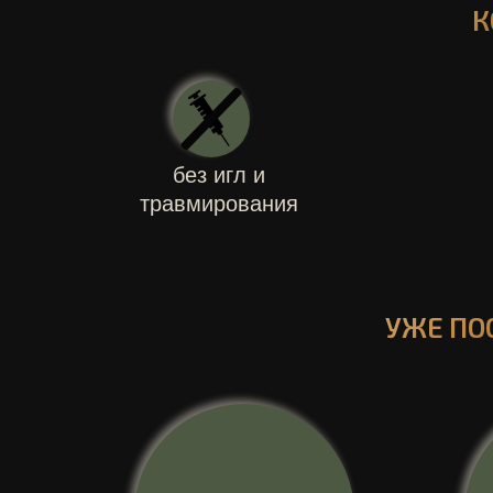
К
без игл и
травмирования
УЖЕ ПО