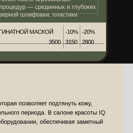
 процедур — срединных и глубоких
азерной шлифовки, пластики
ГИНАТНОЙ МАСКОЙ
-10%
-20%
................................................................
3500
3150
2800
торая позволяет подтянуть кожу,
ельного периода. В салоне красоты IQ
оборудовании, обеспечивая заметный