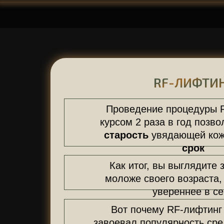
RF-ЛИФТИ
Проведение процедуры 
курсом 2 раза в год позв
старость
увядающей ко
срок
Как итог, вы выглядите 
моложе своего возраста,
увереннее в с
Вот почему RF-лифтинг
завоевал популярность сред