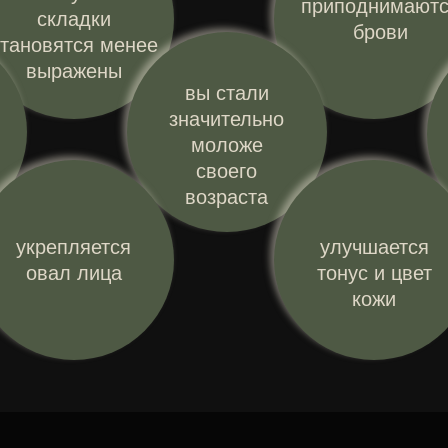
приподнимают
складки
брови
становятся менее
выражены
вы стали
значительно
моложе
своего
возраста
укрепляется
улучшается
овал лица
тонус и цвет
кожи