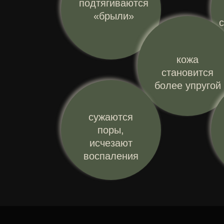
подтягиваются
«брыли»
кожа
становится
более упругой
сужаются
поры,
исчезают
воспаления