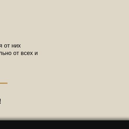
я от них
льно от всех и
!