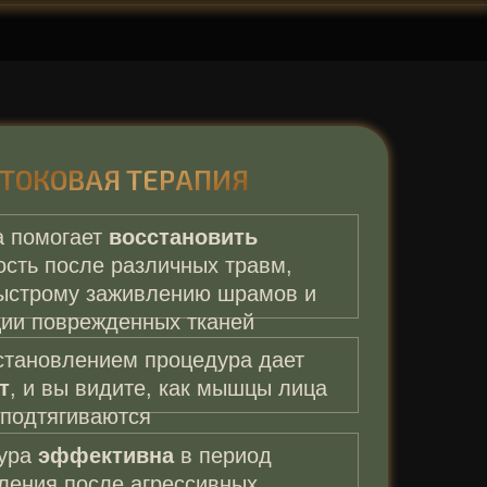
ТОКОВАЯ ТЕРАПИЯ
а помогает
восстановить
ость после различных травм,
ыстрому заживлению шрамов и
ции поврежденных тканей
становлением процедура дает
т
, и вы видите, как мышцы лица
подтягиваются
дура
эффективна
в период
ления после агрессивных